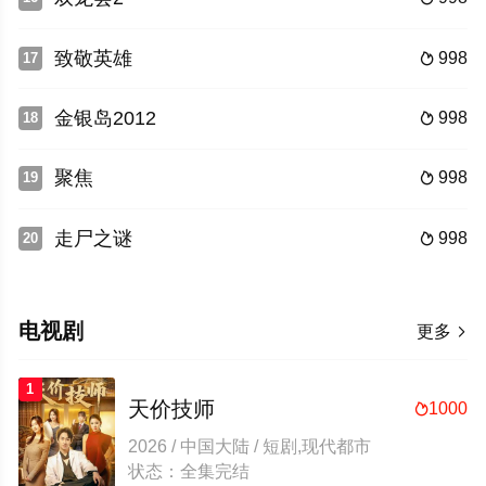
致敬英雄
998
17

金银岛2012
998
18

聚焦
998
19

走尸之谜
998
20

电视剧
更多

1
天价技师
1000

2026 / 中国大陆 / 短剧,现代都市
状态：全集完结