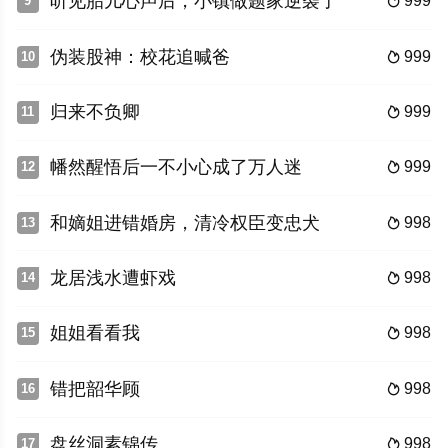
听见胎儿心声后，小镇做题家逆袭了
999
9

伪装股神：校花追喊爸
999
10

归来不负卿
999
11

幡然醒悟后一不小心成了万人迷
999
12

和嫡姐进错婚房，清冷权臣变忠犬
998
13

龙居浅水遭虾戏
998
14

姐姐看看我
998
15

错把韶华顾
998
16

盘丝洞素锦传
998
17
