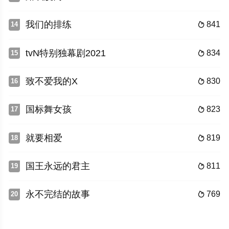
我们的排练
841
14

tvN特别独幕剧2021
834
15

致不爱我的X
830
16

国标舞女孩
823
17

就要相爱
819
18

国王永远的君主
811
19

永不完结的故事
769
20
