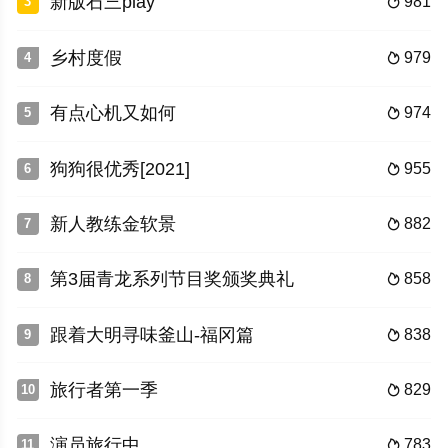
新版石三play
981
3

乡村度假
979
4

有点心机又如何
974
5

狗狗很优秀[2021]
955
6

新人教练金软景
882
7

第3届青龙系列节目奖颁奖典礼
858
8

跟着大明寻味釜山-福冈篇
838
9

旅行者第一季
829
10

演员旅行中
783
11
