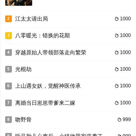
江太太请出局
1000
2

八零暖光：错换的花期
1000
3

穿越原始人带领部落走向繁荣
1000
4

光棍劫
1000
5

上山遇女妖，觉醒神医传承
1000
6

离婚当日崽崽带爹来二嫁
1000
7

吻野骨
999
8
