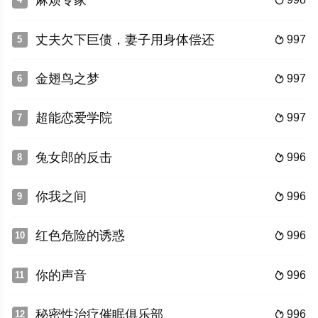
麻烦专家

丈夫欠下巨债，妻子用身体偿还
997
5

金翅鸟之梦
997
6

超能恋爱学院
997
7

兔女郎的反击
996
8

你我之间
996
9

红色危险的诱惑
996
10

你的声音
996
11

秘密性治疗催眠俱乐部
996
12
