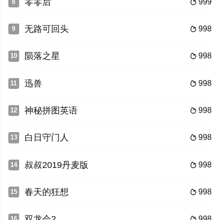
零零后
999
8

无路可回头
998
9

陨落之星
998
10

迅兽
998
11

神秘拼图英语
998
12

白日守门人
998
13

叔叔2019丹麦版
998
14

春天的狂想
998
15

双龙会2
998
16
