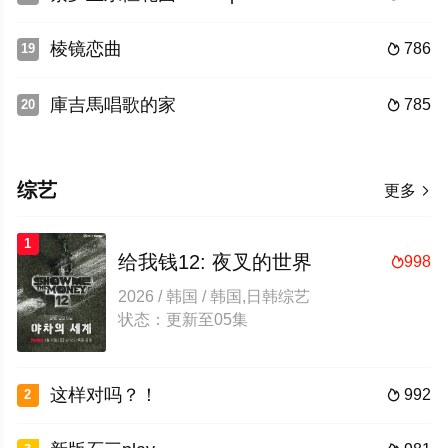
棱镜恋曲
786
19

庫吉馬唱歌的家
785
20

综艺
更多

1
给我钱12: 夜叉的世界
998

2026 / 韩国 / 韩国,日韩综艺
状态：更新至05集
这样对吗？！
992
2
