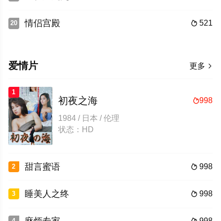
情侣宫殿
521
20

爱情片
更多

1
初夜之海
998

1984 / 日本 / 伦理
状态：HD
甜言蜜语
998
2

睡美人之终
998
3

998
4