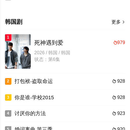
韩国剧
更多

1
死神遇到爱
979

2026 / 韩国 / 韩国
状态：第6集
打包袱-盗取命运
928
2

你是谁-学校2015
928
3

讨厌你的方法
923
4

婚词离曲 第三季
920
5
