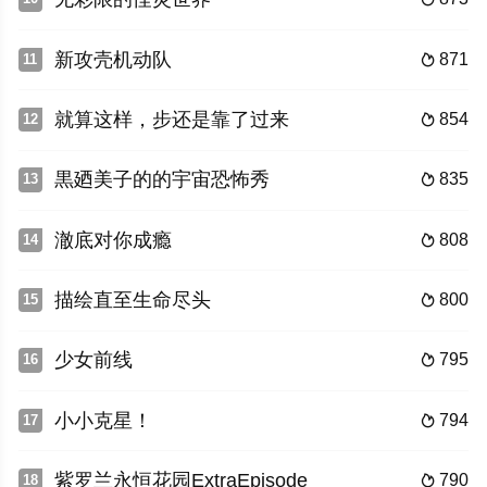
新攻壳机动队
871
11

就算这样，步还是靠了过来
854
12

黒廼美子的的宇宙恐怖秀
835
13

澈底对你成瘾
808
14

描绘直至生命尽头
800
15

少女前线
795
16

小小克星！
794
17

紫罗兰永恒花园ExtraEpisode
790
18
