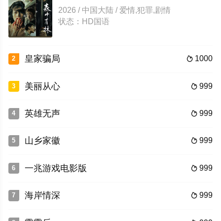
2026 / 中国大陆 / 爱情,犯罪,剧情
状态：HD国语
皇家骗局
1000
2

美丽从心
999
3

英雄无声
999
4

山乡家徽
999
5

一兆游戏电影版
999
6

海岸情深
999
7
