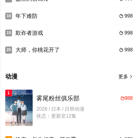
年下难防
998
18

欺诈者游戏
998
19

大师，你桃花开了
998
20

动漫
更多

1
雾尾粉丝俱乐部
988

2026 / 日本 / 日韩动漫
状态：更新至12集