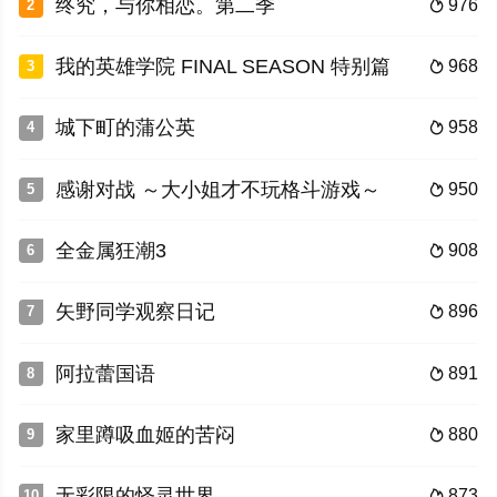
终究，与你相恋。第二季
976
2

我的英雄学院 FINAL SEASON 特别篇
968
3

城下町的蒲公英
958
4

感谢对战 ～大小姐才不玩格斗游戏～
950
5

全金属狂潮3
908
6

矢野同学观察日记
896
7

阿拉蕾国语
891
8

家里蹲吸血姬的苦闷
880
9

无彩限的怪灵世界
873
10
