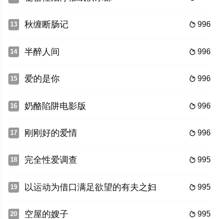
秋缠断肠记
996
13

半醉人间
996
14

爱的是你
996
15

奶酪陷阱电影版
996
16

刚刚好的爱情
996
17

完全性爱调查
995
18

以运动为借口满足欲望的有夫之妇
995
19

空屋的嫂子
995
20
