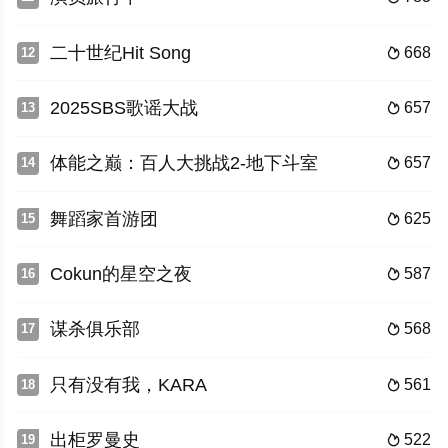
二十世纪Hit Song
668
12

2025SBS歌谣大战
657
13

体能之巅：百人大挑战2-地下斗室
657
14

舞蹈家首游团
625
15

Cokun的星空之夜
587
16

谋杀俱乐部
568
17

只有没有我，KARA
561
18

出柜罗曼史
522
19
