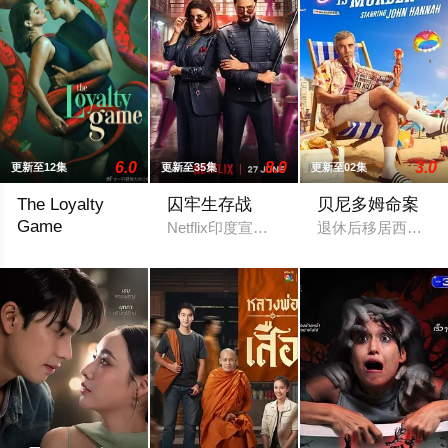
6.0
8.0
3.0
更新至12集
更新至35集
更新至02集
The Loyalty
囚牢生存战
贝尼多姆命案
Game
Netflix印度宣布即将推出真人秀节目《Lo
退休后移居西班牙
2026 / 菲律宾 / 杰里科·罗萨雷斯,珍妮·古铁雷斯,卡米娜·维拉罗尔