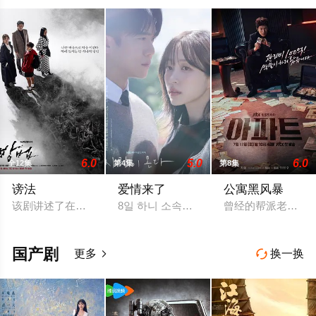
6.0
5.0
6.0
全12集
第4集
第8集
谤法
爱情来了
公寓黑风暴
该剧讲述了在国内最大的IT企业里存在着一个恶神。唯一知道真
8일 하니 소속사 써브라임 측은 OSEN에 “
曾经的帮派老大急
国产剧
更多
换一换

