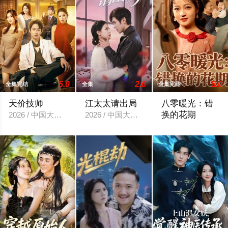
5.0
2.0
5.0
全集完结
全集
全集完结
天价技师
江太太请出局
八零暖光：错
换的花期
2026 / 中国大陆 / 焦雪睿＆周瑾阳
2026 / 中国大陆 / 刘旭＆刘欣然
2025 / 中国大陆 /