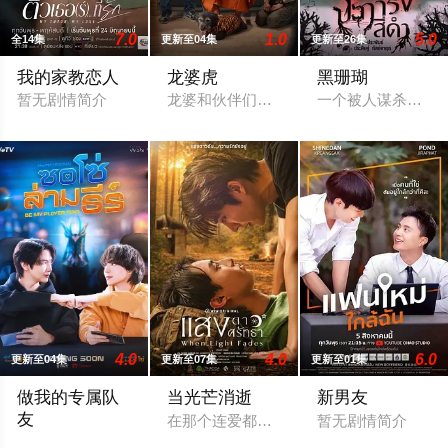
7.0
1.0
5.0
全14集
更新至04集
更新至26集
我的家教恋人
龙婆虎
黑珊瑚
暂无剧情简介
龙婆和伙伴们意外卷入一起钻石抢劫案，
一个被人谋杀致死
4.0
4.0
6.0
更新至04集
更新至07集
更新至01集
做我的专属队
当光芒消逝
新男友
友
在那个连爱都是罪的年代，他们选择了彼此。
暂无剧情简介
一位口齿伶俐的主播与新手玩家！顶级主播Thi追捕神秘玩家Zo