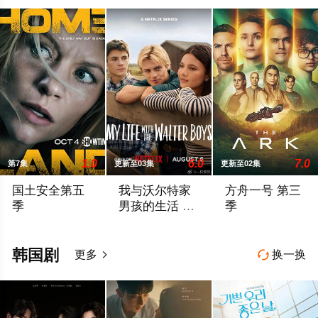
1.0
6.0
7.0
第7集
更新至03集
更新至02集
国土安全第五
我与沃尔特家
方舟一号 第三
季
男孩的生活 第
季
三季
《国土安全》第五季的故事将发生在柏林，时间是前一季的两年半之后，
Ahead of the arrival of Season 2, Netflix h
暂无剧情介绍
韩国剧
更多
换一换

