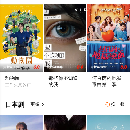
6.0
9.0
8.0
更新至06集
更新至08集
更新至04集
动物园
那些你不知道
何百芮的地狱
的我
毒白第二季
工作失意的广告公司创意总监朱欣葵（邵雨薇 饰）竟意外成为寿
当真相远比想像更残酷，我们，真的准备
人生就是被击倒后又
日本剧
更多
换一换

