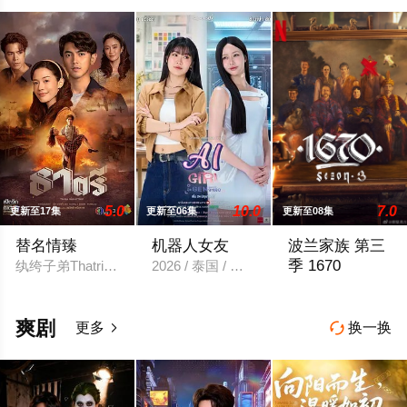
5.0
10.0
7.0
更新至17集
更新至06集
更新至08集
替名情臻
机器人女友
波兰家族 第三
季 1670
纨绔子弟Thatri Thatriphan因挥霍无敌倾家荡产，豪宅、
2026 / 泰国 / 安玛莉·杜瓦尔,卡薇萨拉·辛
The renewal was firs
爽剧
更多
换一换

