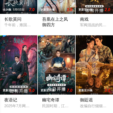
7.0
1.0
2.0
全24集
更新至06集
更新至13集
长歌莫问
吾凰在上之凤
南戏
御四方
千年前，雍国泥塑世家楚门因进贡的“十二生肖”离奇流血炸裂，
军阀混战的民国奉
改编自快看漫画作者嗷小泽的独家连载漫
8.0
7.0
3.0
更新至16集
更新至15集
更新至20集
夜语记
幽宅奇谭
御廷谣
2025年7月网络剧备案当代 都市 海南越酷文化传媒有限公司
民国时期，江淮与迅哥组成说书班子，偶遇
改编自行烟烟的同