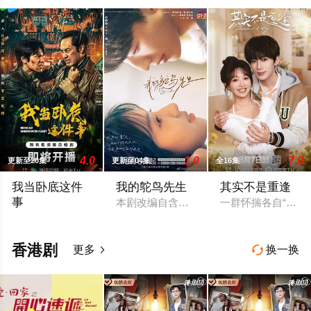
4.0
1.0
7.0
更新至20集
更新至04集
全16集
我当卧底这件
我的鸵鸟先生
其实不是重逢
事
本剧改编自含胭的同名小说，讲述了邻家女
一群怀揣各自“失
程序员李文刻意接近顾婷，利用顾炎女儿奴的属性，请求老炮儿
香港剧
更多
换一换

