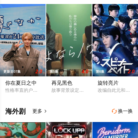
2.0
4.0
2.0
更新至07集
第5集
第6集
你在夏日之中
再见黑色
旋转亮片
性格率直的户田涉（奥智哉 饰）与校园风云人物佐伯千晴（杢代
故事背景设定在繁华却复杂的东京池袋地区
改编自此元和津也
海外剧
更多
换一换

