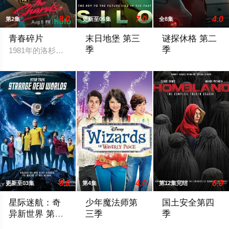
8.0
7.0
4.0
第2集
更新至06集
全8集
青春碎片
末日地堡 第三
谜探休格 第二
季
季
1981年的洛杉矶 ，一班精英名校的高中生原本过住灿烂生活，直至
当下，Juliette Nichols在被迫
《谜探休格》以当
6.0
4.0
6.0
更新至03集
第4集
第12集完结
星际迷航：奇
少年魔法师第
国土安全第四
异新世界 第四
三季
季
季
2026 / 美国 / ,杰丝·布什,克里斯蒂娜·钟,西莉亚·罗丝·古丁,阿
Wizards Of Waverly Place是D
第四季主要描述Ca