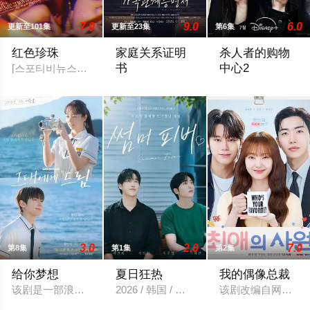
7.0
9.0
6.0
更新至101集
更新至23集
第6集
红色珍珠
家庭关系证明
杀人者的购物
书
中心2
[스포티비뉴스=강효진 기자] 배우 박진희가 본격 컴백 활동에 나선
本剧讲述的是从出生瞬间开始就被打上家
第一季最后一幕突然
3.0
2.0
7.0
第8集
第1集
第2集
给你梦想
夏日狂热
我的偶像总裁
该剧是一部浪漫喜剧，讲述了连一个梦想都无所畏惧的十几岁，
2026 / 韩国 / 韩国
该剧改编自网络漫