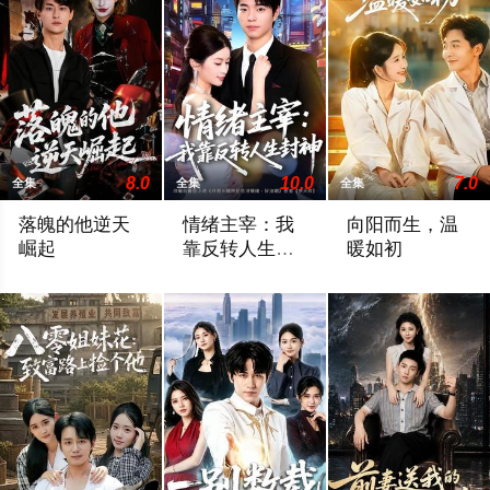
8.0
10.0
7.0
全集
全集
全集
落魄的他逆天
情绪主宰：我
向阳而生，温
崛起
靠反转人生封
暖如初
神
2026 / 中国大陆 / 王国豪杰＆诗语＆梁辰羽
2026 / 中国大陆 / 罗豪宇＆陈昕乔
2026 / 中国大陆 