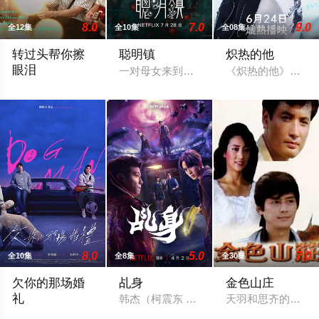
8.0
7.0
9.0
全12集
全10集
全08集
转过头帮你擦
聪明镇
炽热的他
眼泪
一对母女来到以高升学率闻名的偏远小镇
《炽热的他》讲述
乐观开朗的转学生钧嘉，习惯用笑容撑过一切，直到遇见了小禾
8.0
5.0
7.0
全10集
全8集
全30集
欠你的那场婚
乩身
金色山庄
礼
韩杰（柯震东 饰）因儿时犯下无法挽回的
天羽和思齐的恋情
曾经凭一张帅脸与音乐才华风靡乐坛的「马子狗乐团」主唱周可杰