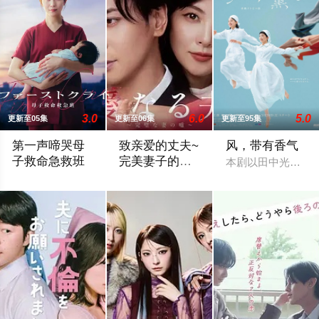
3.0
6.0
5.0
更新至05集
更新至06集
更新至95集
第一声啼哭母
致亲爱的丈夫~
风，带有香气
子救命急救班
完美妻子的谎
本剧以田中光著作
言~
故事舞台设定在日本屈指可数的顶级豪华医院“圣菲奥娜医院”。
聚焦于一对结婚10年、在外人眼中完美