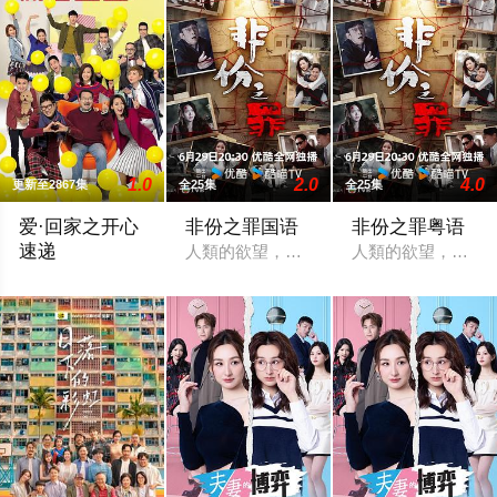
1.0
2.0
4.0
更新至2867集
全25集
全25集
爱·回家之开心
非份之罪国语
非份之罪粤语
速递
人類的欲望，可驅使我們超越自我，然而
人類的欲望，可驅
處境劇的御用監製羅鎮岳已經準備開拍新一套處境劇，暫定叫《