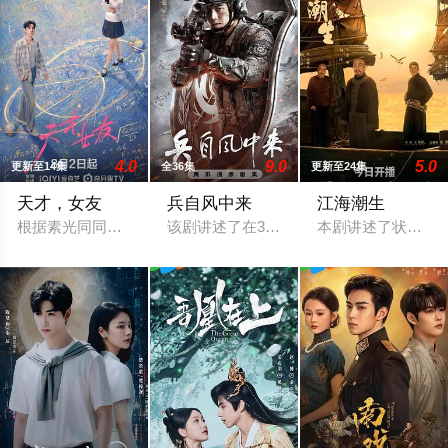
4.0
9.0
5.0
更新至14集
全36集
更新至24集
天才，女友
兵自风中来
江海潮生
根据素光同同名小说改编。江逾白长大以后，林知夏忽然对他说：
该剧讲述了在396旅与陆军步兵学院联合
本剧讲述了状元实