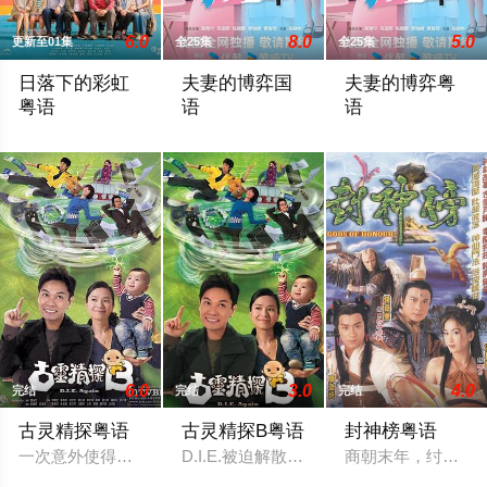
6.0
8.0
5.0
更新至01集
全25集
全25集
日落下的彩虹
夫妻的博弈国
夫妻的博弈粤
粤语
语
语
政府宣布即将重建彩虹邨──这条超过60年的名牌屋邨，满载香
罹癌的女主角姜幸如親眼目睹老公和她唯
罹癌的女主角姜幸
6.0
3.0
4.0
完结
完结
完结
古灵精探粤语
古灵精探B粤语
封神榜粤语
一次意外使得干探于子朗（郭晋安 饰）具有了通灵的能力，能感
D.I.E.被迫解散，原组员都重返原先
商朝末年，纣王无