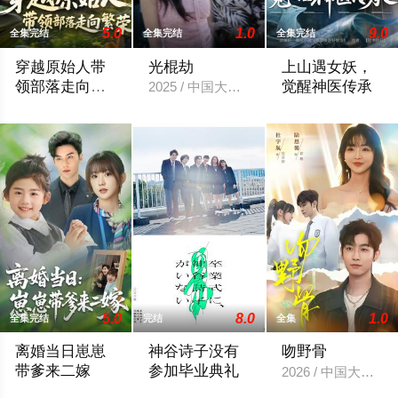
5.0
1.0
9.0
全集完结
全集完结
全集完结
穿越原始人带
光棍劫
上山遇女妖，
领部落走向繁
觉醒神医传承
2025 / 中国大陆 / 女频恋爱
荣
2025 / 中国大陆 / 年代穿越
2025 / 中国大陆 /
5.0
8.0
1.0
全集完结
完结
全集
离婚当日崽崽
神谷诗子没有
吻野骨
带爹来二嫁
参加毕业典礼
2026 / 中国大陆 
2025 / 中国大陆 / 现代都市
「卒業式に、神谷詩子がいない」は高校