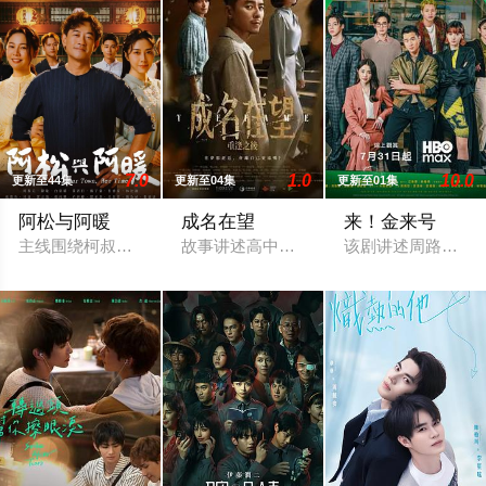
7.0
1.0
10.0
更新至44集
更新至04集
更新至01集
阿松与阿暖
成名在望
来！金来号
主线围绕柯叔元与韩瑜饰演的"离婚夫妻"阿松、阿芬展开，两人
故事讲述高中好友陈志伟（李国毅 饰）、
该剧讲述周路勇（周