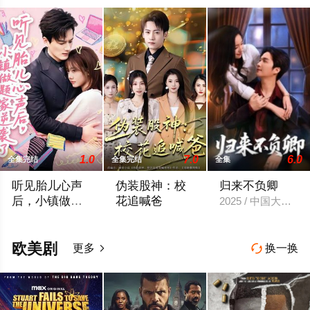
1.0
7.0
6.0
全集完结
全集完结
全集
听见胎儿心声
伪装股神：校
归来不负卿
后，小镇做题
花追喊爸
2025 / 中国大陆 /
家逆袭了
2026 / 中国大陆 / 张策＆仇乐瑶
2026 / 中国大陆 / 李百万&韩艺博
欧美剧
更多
换一换

