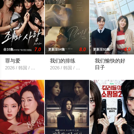
7.0
8.0
4.0
全10集
更新至04集
更新至92集
罪与爱
我们的排练
我们愉快的好
日子
2026 / 韩国 / 정명철,김성혁,金贤叙,정현웅
2026 / 韩国 / 梁洪硕,박성현
2026 / 韩国 /