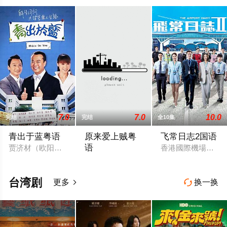
7.0
7.0
10.0
完结
完结
全10集
青出于蓝粤语
原来爱上贼粤
飞常日志2国语
语
贾济材（欧阳震华 饰）本是一名商界精英，但受老板所托极不愿
香港國際機場繁忙
少年高哲（刘松仁 饰）的父母死于一栋
台湾剧
更多
换一换

