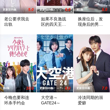
5.0
6.0
5.0
更新至05集
更新至09集
第1集
老公要求我去
如果不良激战
换座位后，发
出轨
区的四天王转
现身后的男生
生成了偶像团
好像喜欢我
主妇花惠（中村百合香 饰）与丈夫弘树（佐野玲於 饰）及4岁女
本作描绘的是只懂打架的四名不良少年转生
“我喜欢你，从很早
体
10.0
6.0
7.0
第6集
更新至03集
更新至05集
今晚也要和连
大空港～
冷淡同期的溺
环杀手约会
GATE24～
爱癖
故事围绕一名游离于体制之外、孤傲冷峻的“独狼”刑警，与一位
为了打破以往各部门各自为政的死板规矩，
本剧改编自碧依佩