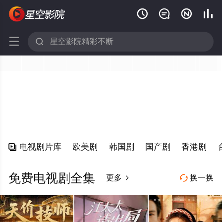






电视剧片库
欧美剧
韩国剧
国产剧
香港剧

免费电视剧全集
更多
换一换

