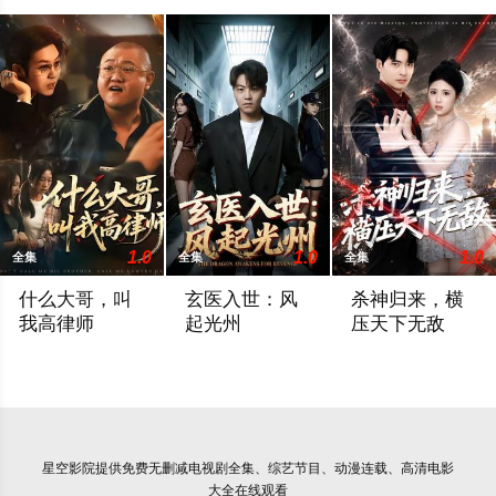
1.0
1.0
1.0
全集
全集
全集
什么大哥，叫
玄医入世：风
杀神归来，横
我高律师
起光州
压天下无敌
2026 / 中国大陆 / 高峰＆胡柯
2026 / 中国大陆 / 苏宇＆吕洁
2026 / 中国大陆 
星空影院
提供免费无删减电视剧全集、综艺节目、动漫连载、高清电影
大全在线观看