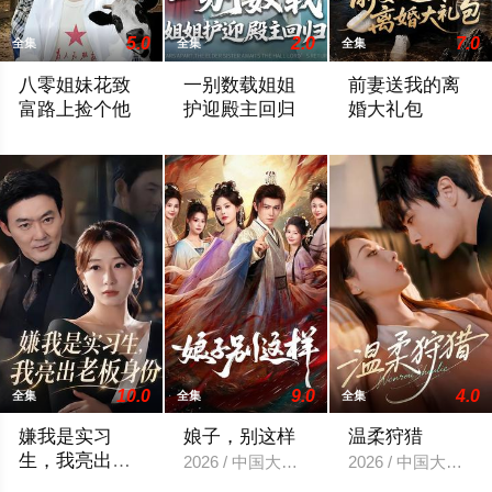
5.0
2.0
7.0
全集
全集
全集
八零姐妹花致
一别数载姐姐
前妻送我的离
富路上捡个他
护迎殿主回归
婚大礼包
2026 / 中国大陆 / 李蕴薇＆马若璇
2026 / 中国大陆 / 孙航＆李明蔚
2026 / 中国大陆 
10.0
9.0
4.0
全集
全集
全集
嫌我是实习
娘子，别这样
温柔狩猎
生，我亮出老
2026 / 中国大陆 / 王昭＆恩璟
2026 / 中国大陆 
板身份
2026 / 中国大陆 / 沈鸿运＆刘亚倩