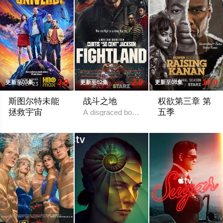
3.0
2.0
10.0
更新至03集
更新至02集
更新至08集
斯图尔特未能
战斗之地
权欲第三章 第
拯救宇宙
五季
A disgraced boxing champion is released f
故事聚焦《大爆炸》的漫画书老板斯图尔特·布鲁姆，他弄坏了一个
To the streets, “Ra