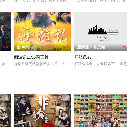
长大，对她们从生活到学习都严加管教，生怕一点疏忽造成不可挽回之错。无奈
中落，经济已渐陷困境。一日，生性自私的庄家二少云 (郑少秋)，抛下妻子姚
方仰天（郭晉安 飾）領導著百億方氏商業帝國，三個兒子父慈子孝，
一次意外使得干探于子朗（郭晋
5.0
全30集
9.0
更新至20集完结
5.
西游记1996国语版
肝胆昆仑
l them?上班族阿巫生活營營役役，
、律政司署合力调查，抗击各个贪黑势力。
这是香港无线翻拍经典的又一力作。剧情除了根据经典名著《西游记
肝胆情难舍，夺爱恨难平！ 董斐