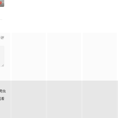
0
这是妖孽降世，挥
校长。面对欠佳的学校名誉，无心向学的学生与不太配
欲生的他无意中得知原来此次火灾乃城中巨富赵经琛为了低价买下该栋大厦再进
球系統故障而出現混亂，客運大樓及旅客體驗總經理楊尚偉與夥伴呂芷珊、陳
影评
爬虫
观看