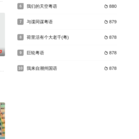
大女儿严茜瑜（
淑华(赵雅芝)不顾，藉词外出，实则离家出走。
是外界眼中的積善之家。某天仰天遇上車禍，康復之後竟牽著一個叫林澄（陳曉
安 饰）具有了通灵的能力，能感应死去的冤魂传递给他的点点滴滴的信息。子
我们的天空粤语
880
6

与谍同谋粤语
879
7

荷里活有个大老千(粤)
878
8

0
巨轮粤语
878
9

我来自潮州国语
878
10

》外，还加入了大量的搞笑元素，使得这一部作品在还原原著的同时，又创作出
(陈键锋)不理亡父遗训，乘姊姊岚(盖鸣晖)不觉