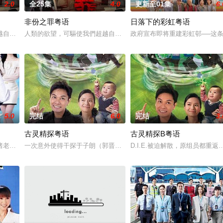
2.0
全25集
4.0
更新至01集
6.
非份之罪粤语
日落下的彩虹粤语
愛．回家之開心速遞》，「過往的處境劇都是以家庭為主，今次當然不例外啦。
越自我，然而，當欲望失控，過份貪圖金錢與權勢、追求不屬於自己的愛，非份
人類的欲望，可驅使我們超越自我，然而，當欲望失控，過份貪圖金
政府宣布即将重建彩虹邨──这
5.0
完结
6.0
完结
3.
古灵精探粤语
古灵精探B粤语
兩人狠下毒手。坎坷的她竟然「死而復生」，奇迹地回到五年前⋯獲得「重生」
睹老公和她唯一的閨蜜的姦情，慘遭兩人狠下毒手。坎坷的她竟然「死而復生」
一次意外使得干探于子朗（郭晋安 饰）具有了通灵的能力，能感应
D.I.E.被迫解散，原组员都