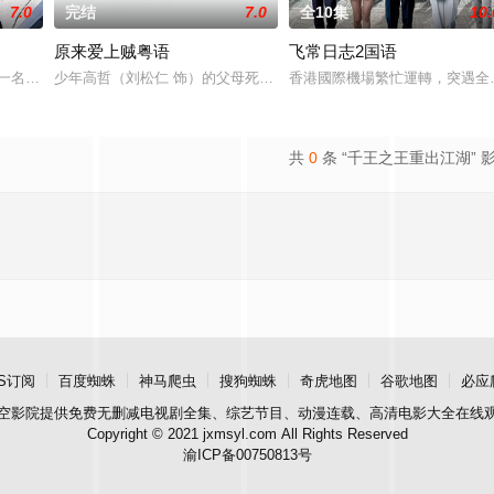
7.0
完结
7.0
全10集
10.
原来爱上贼粤语
飞常日志2国语
李靖（元华饰）之妻殷十娘（苑琼丹饰）产子，诞下的竟是一枚肉球。李靖认定
是一名商界精英，但受老板所托极不愿意出任由老板出资兴建的一所九流学校的
少年高哲（刘松仁 饰）的父母死于一栋工厂大厦的一次火灾，痛不
香港國際機場繁忙運轉，突遇全
共
0
条 “千王之王重出江湖” 
S订阅
百度蜘蛛
神马爬虫
搜狗蜘蛛
奇虎地图
谷歌地图
必应
空影院
提供免费无删减电视剧全集、综艺节目、动漫连载、高清电影大全在线
Copyright © 2021 jxmsyl.com All Rights Reserved
渝ICP备00750813号