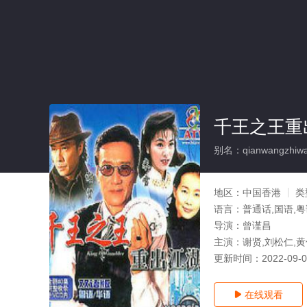
千王之王重
别名：qianwangzhiwan
地区：
中国香港
类
语言：
普通话,国语,
导演：
曾谨昌
主演：
谢贤,刘松仁,
更新时间：
2022-09-
在线观看
