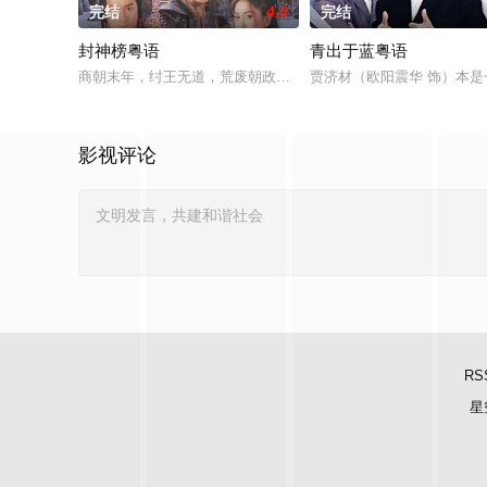
完结
4.0
完结
封神榜粤语
青出于蓝粤语
商朝末年，纣王无道，荒废朝政，民不聊生。商朝四大名将之一
贾济材（欧阳震华 饰）本
影视评论
RS
星