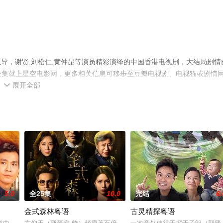
导，谢贤,刘松仁,黄仲昆等演员精彩演绎的中国香港电视剧，大结局剧情
剧全集就上星空电影网，更多相关信息可移步至豆瓣电视剧、电视猫或剧情
展开全部

5.0
全25集
10.0
完结
6.
金式森林粤语
古灵精探粤语