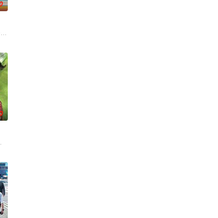
0
而故事除了家庭，
之想被無限放大，一不經意，便陷入道德矛盾的深淵，
錢與權勢、追求不屬於自己的愛，非份之想被無限放大，一不經意，便陷入道德
条超过60年的名牌屋邨，满载香港情怀，是几代人的成长与回忆。剧集以七个
0
的幸如決定為自己
，奇迹地回到五年前⋯獲得「重生」的幸如決定為自己
死去的冤魂传递给他的点点滴滴的信息。子朗本来就精明能干，这下更是如虎添
重返原先的工作岗位，这班人不改之前古灵精怪的作风，令领导很是头疼，为了躲