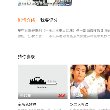
1-40全集/大结局
剧情介绍
我要评分
星空影院香港剧《千王之王重出江湖》是一部由曾谨昌导演执
揭晓（1-40全集），手机免费观看高清未删减完整版电视
等平台了解。
猜你喜欢
全20集
10.0
全10集
亲亲我好妈
双面人粤语