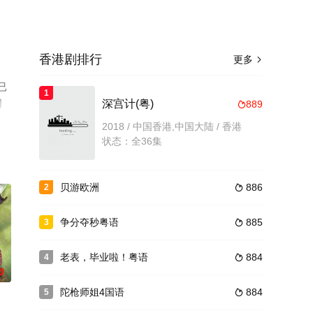
香港剧排行
更多

已
1
网
深宫计(粤)
889

2018 / 中国香港,中国大陆 / 香港
状态：全36集
贝游欧洲
886
2

争分夺秒粤语
885
3

老表，毕业啦！粤语
884
4

0
陀枪师姐4国语
884
5
