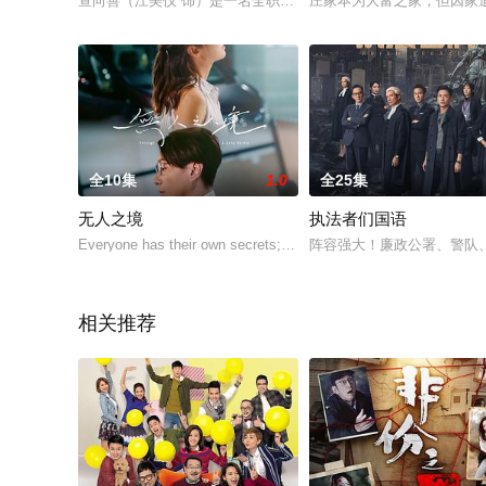
查向善（江美仪 饰）是一名全职母亲，看着两个可爱的女儿渐渐
庄家本为大富之家，但因家道
全10集
1.0
全25集
无人之境
执法者们国语
Everyone has their own secrets; Do you dare to revea
阵容强大！廉政公署、警队
相关推荐