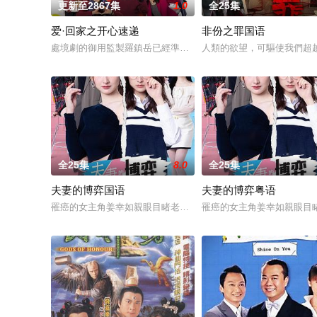
更新至2867集
1.0
全25集
爱·回家之开心速递
非份之罪国语
處境劇的御用監製羅鎮岳已經準備開拍新一套處境劇，暫定叫《
人類的欲望，可驅使我們超
全25集
8.0
全25集
夫妻的博弈国语
夫妻的博弈粤语
罹癌的女主角姜幸如親眼目睹老公和她唯一的閨蜜的姦情，慘遭
罹癌的女主角姜幸如親眼目