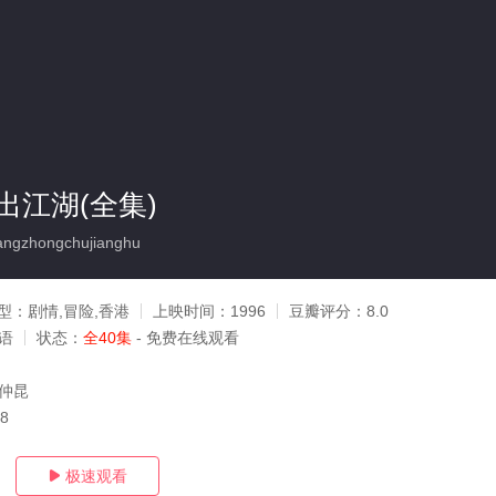
出江湖(全集)
gzhongchujianghu
型：
剧情,冒险,香港
上映时间：
1996
豆瓣评分：
8.0
粤语
状态：
全40集
- 免费在线观看
黄仲昆
08
极速观看
