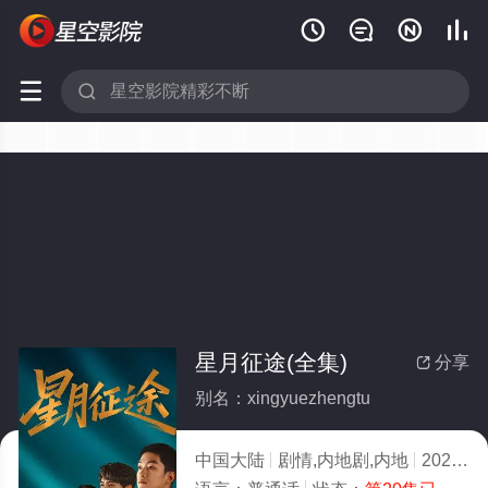






星月征途(全集)
分享

别名：xingyuezhengtu
中国大陆
剧情,内地剧,内地
2026
1