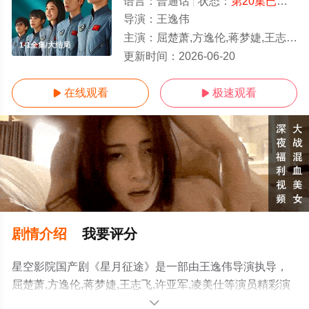
语言：
普通话
状态：
第20集已完结
-
导演：
王逸伟
主演：
屈楚萧,方逸伦,蒋梦婕,王志飞,许亚军,凌美仕
1-1全集/大结局
更新时间：
2026-06-20
在线观看
极速观看


剧情介绍
我要评分
星空影院国产剧《星月征途》是一部由王逸伟导演执导，
屈楚萧,方逸伦,蒋梦婕,王志飞,许亚军,凌美仕等演员精彩演
绎的中国大陆电视剧，大结局剧情已揭晓（1-1全集），手
