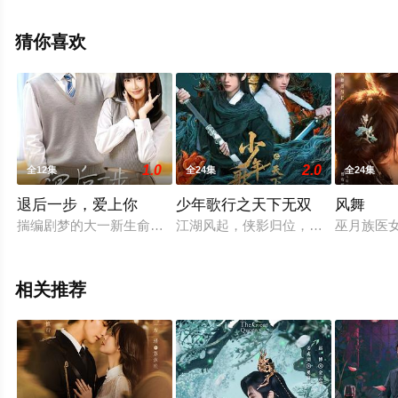
机免费观看高清未删减完整版电视剧全集就上星空电影
网，更多相关信息可移步至豆瓣电视剧、电视猫或剧情网
猜你喜欢
等平台了解。
1.0
2.0
全12集
全24集
全24集
退后一步，爱上你
少年歌行之天下无双
风舞
揣编剧梦的大一新生俞加菲考入圣保罗大学，开学初便与暗恋七
江湖风起，侠影归位，未归、雷灵泽
巫月族医
相关推荐