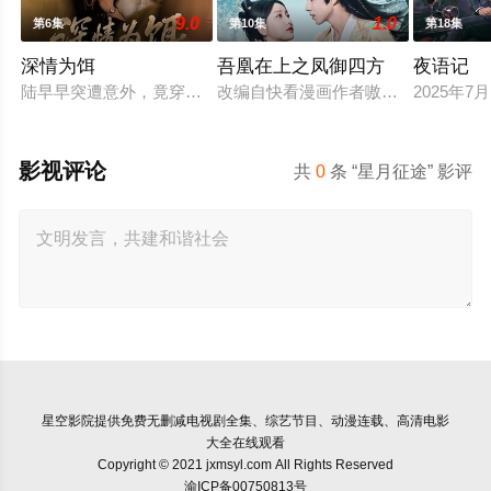
9.0
1.0
第6集
第10集
第18集
深情为饵
吾凰在上之凤御四方
夜语记
陆早早突遭意外，竟穿越成民国少夫人苏沐晚，醒来，却是丈夫枪
改编自快看漫画作者嗷小泽的独家连
2025年
影视评论
共
0
条 “星月征途” 影评
星空影院
提供免费无删减电视剧全集、综艺节目、动漫连载、高清电影
大全在线观看
Copyright © 2021 jxmsyl.com All Rights Reserved
渝ICP备00750813号