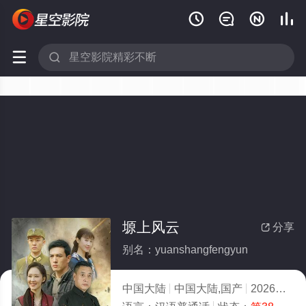






塬上风云
分享

别名：yuanshangfengyun
中国大陆
中国大陆,国产
2026
10.0