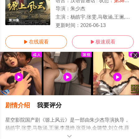
语言：
汉语普通话
状态：
第38集
- 
导演：
朱少杰
主演：
杨皓宇,张雯,马敬涵,王澜,李晟烨,张亚坤,金璐莹,刘立伟,薛奇
第38集
更新时间：
2026-06-13
在线观看
极速观看


剧情介绍
我要评分
星空影院国产剧《塬上风云》是一部由朱少杰导演执导，
杨皓宇,张雯,马敬涵,王澜,李晟烨,张亚坤,金璐莹,刘立伟,薛
奇等演员精彩演绎的中国大陆电视剧，手机免费观看高清
