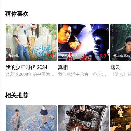
未删减完整版电视剧全集就上星空电影网，更多相关信息
可移步至豆瓣电视剧、电视猫或剧情网等平台了解。
猜你喜欢
10.0
6.0
第21集
第21集完结
第35集完结
我的少年时代 2024
真相
遮云
该剧以2008年的中国为背景，围绕四个少男少女面对即将“成人
我们生活中总有一些悲剧不断发生，
《遮云》
相关推荐