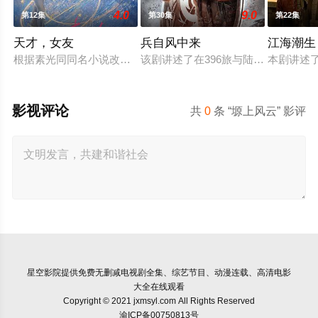
4.0
9.0
第12集
第30集
第22集
天才，女友
兵自风中来
江海潮生
根据素光同同名小说改编。江逾白长大以后，林知夏忽然对他说：
该剧讲述了在396旅与陆军步兵学院
本剧讲述
影视评论
共
0
条 “塬上风云” 影评
星空影院
提供免费无删减电视剧全集、综艺节目、动漫连载、高清电影
大全在线观看
Copyright © 2021 jxmsyl.com All Rights Reserved
渝ICP备00750813号