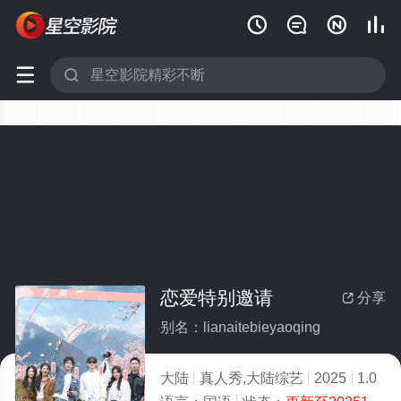






恋爱特别邀请
分享

别名：lianaitebieyaoqing
大陆
真人秀,大陆综艺
2025
1.0