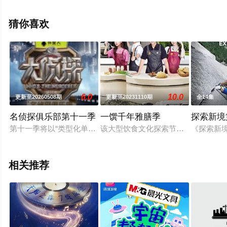
关信息可移步至豆瓣综艺、电视猫或剧情网等平台了解。
猜你喜欢
6.0
10.0
更新至20260508期
更新至20231110期
全14集
名侦探俱乐部第十一季
一馔千年雅膳季
探索新境
第十一季将以“类型化单元剧”为核心创新模式，深度融合影视类
该大型饮食文化探索节目，由节目的
《探索新
相关推荐