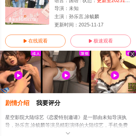
语言：
国语
状态：
更新至20251117期
导演：
未知
主演：
孙乐言,涂毓麟
更新至20251117期
更新时间：
2025-11-17
在线观看
极速观看


剧情介绍
我要评分
星空影院大陆综艺《恋爱特别邀请》是一部由未知导演执
导，孙乐言,涂毓麟等演员精彩演绎的大陆综艺，手机免费
观看高清未删减完整版综艺节目就上星空电影网，更多相
