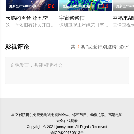
5.0
2.0
更新至20260807期
更新至20260807期
更新至2026
天赐的声音 第七季
宇宙帮帮忙
幸福来敲门
这一季依旧有让人开口就想跟唱的歌，有意想不到的合作搭档，
深圳卫视上星综艺《宇宙帮帮忙》是
天津卫视
影视评论
共
0
条 “恋爱特别邀请” 影评
星空影院
提供免费无删减电视剧全集、综艺节目、动漫连载、高清电影
大全在线观看
Copyright © 2021 jxmsyl.com All Rights Reserved
渝ICP备00750813号