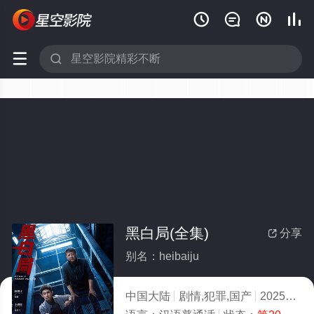






黑白局(全集)
分享

别名：heibaiju
中国大陆
剧情,犯罪,国产
2025
7.0