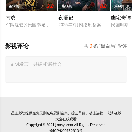
2.0
8.0
第12集
第14集
第14集
南戏
夜语记
幽宅奇谭
军阀混战的民国奉城，玉佛头离奇失窃，戏班主横尸戏台，将冷
2025年7月网络剧备案当代 都市 海
民国时期
影视评论
共
0
条 “黑白局” 影评
星空影院
提供免费无删减电视剧全集、综艺节目、动漫连载、高清电影
大全在线观看
Copyright © 2021 jxmsyl.com All Rights Reserved
渝ICP备00750813号