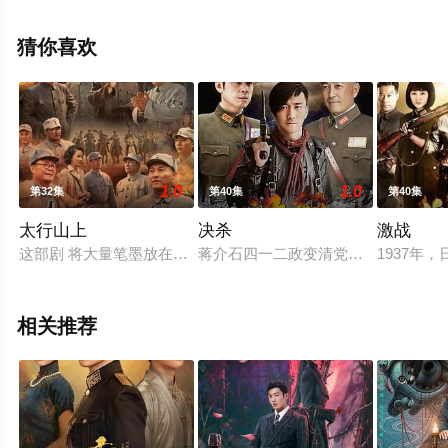
率,傅程鹏,杜源,王挺,宋佳伦,关亚军等演员精彩演绎的中国
大陆电视剧，大结局剧情已揭晓（1-20全集），手机免费
猜你喜欢
观看高清未删减完整版电视剧全集就上星空电影网，更多
相关信息可移步至豆瓣电视剧、电视猫或剧情网等平台了
解。
1.0
1.0
第32集
第40集
第40集
太行山上
决杀
激战
这部剧 将大量笔墨放在普通人物身上。在阳 明堡战斗中，769
蒋介石四一二政变清党行动中，赵惊
1937
相关推荐