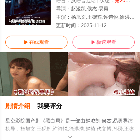
语言：
汉语普通话
状态：
第20集完结
导演：
赵浚凯,侯杰,易勇
主演：
杨旭文,王砚辉,许诗悦,徐洪浩,赵荀,代文博,孙逊,王姿允,夏侯镔,王春宇,陈铭杨,张进,于景骁,李飞,颜北,费鲤齐,郝率,傅程鹏,杜源,
1-20全集/大结局
更新时间：
2025-11-12
在线观看
极速观看


剧情介绍
我要评分
星空影院国产剧《黑白局》是一部由赵浚凯,侯杰,易勇导演
执导，杨旭文,王砚辉,许诗悦,徐洪浩,赵荀,代文博,孙逊,王姿
允,夏侯镔,王春宇,陈铭杨,张进,于景骁,李飞,颜北,费鲤齐,郝
