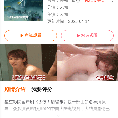
语言：
未知
状态：
第21集完结
- 免费在线观看
导演：
未知
主演：
未知
1-21全集/大结局
更新时间：
2025-04-14
在线观看
极速观看


剧情介绍
我要评分
星空影院国产剧《少侠！请留步》是一部由知名导演执
导，众多演员精彩演绎的中国大陆电视剧，大结局剧情已
揭晓（1-21全集），手机免费观看高清未删减完整版电视
