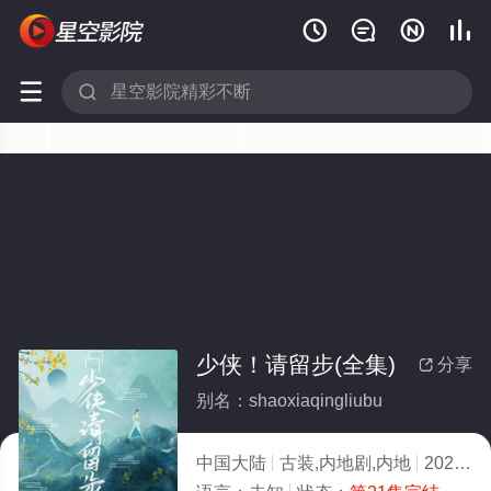






少侠！请留步(全集)
分享

别名：shaoxiaqingliubu
中国大陆
古装,内地剧,内地
2022
3