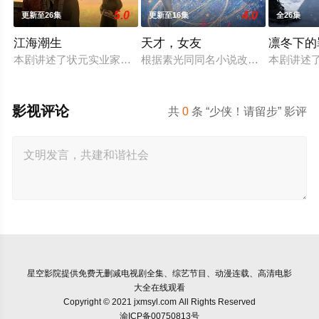
5.0
4.0
更新至26集
更新至16集
全26集
江海潮生
天才，女友
凛冬下的
本剧讲述了状元实业家张謇创办大生企业，实业报国的故事。甲
根据素光同同名小说改编。江逾白长
本剧讲述
影视评论
共
0
条 “少侠！请留步” 影评
星空影院
提供免费无删减电视剧全集、综艺节目、动漫连载、高清电影
大全在线观看
Copyright © 2021 jxmsyl.com All Rights Reserved
渝ICP备00750813号