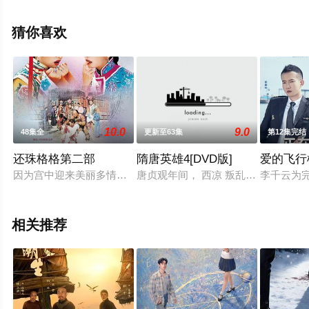
剧全集就上星空电影网，更多相关信息可移步至豆瓣电视
剧、电视猫或剧情网等平台了解。
猜你喜欢
10.0
9.0
48集全
更新至63集
第12集完结
还珠格格第二部
隋唐英雄4[DVD版]
爱的飞行
因为宫中迎来美丽多情的回族公主香妃（刘丹），乾隆（张铁林
唐贞观年间， 西凉 叛乱， 李世民 御
李千云为
相关推荐