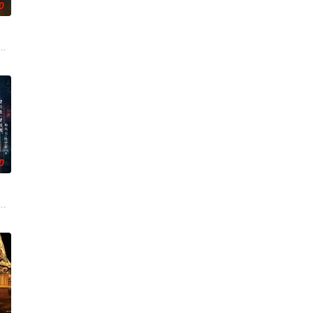
0
还听见自己加速
求真打实抗，虽引发哗然，却获赏识调任396旅一
争后，国家蒙羞，张謇虽高中状元，却渴望寻求强国之路。他毅然弃政从商，殚
张凌赫 饰）因被抱错而受尽养父虐待，少年出逃时被任素素（王楚然 饰）所
0
繁購買威而鋼藥物
他与女探长穆英搭档，侦破阎王娶亲、五鬼运财、木
带自己用程序员身份卧底电诈集团以求查出未婚妻离奇死亡的真相。两人联手查
贡的“十二生肖”离奇流血炸裂，惨遭满门流放，楚父以死鸣冤。楚家大小姐楚