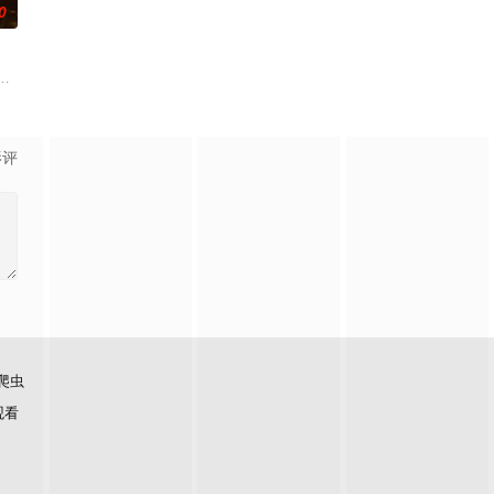
0
难过程。案件
休的对立绝境。而他们不知，对方正是自己苦寻多年的
辉，大平王朝有史以来个以女子进士科三元及第入翰林院的奇女子。十年前的
影评
爬虫
观看