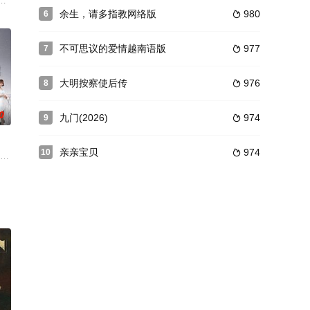
觎四大家族的财
到后背摔倒了。满肚子委屈的浩然找到足球队去理论，
母亲王娟（归亚蕾 饰）带着大女儿黄鹂（蒋林静 饰）、次女黄琳（舒畅 饰）
余生，请多指教网络版
980
6

不可思议的爱情越南语版
977
7

大明按察使后传
976
8

0
九门(2026)
974
9

亲亲宝贝
974
10

场血腥刺杀事件
业，随即投入紧张的消防工作。新战士王兵由于其母亲
宽。父亲秦鼎天，长姐秦岚二人看在眼里急在心上，就在这多事之秋，政敌，上
深造的高材生，完成学业之后，她千里迢迢回到国内，准备和一直异地恋的男友