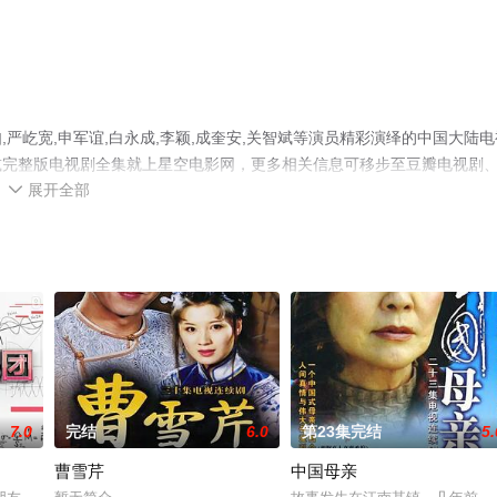
严屹宽,申军谊,白永成,李颖,成奎安,关智斌等演员精彩演绎的中国大陆电
减完整版电视剧全集就上星空电影网，更多相关信息可移步至豆瓣电视剧
展开全部

7.0
完结
6.0
第23集完结
5.
曹雪芹
中国母亲