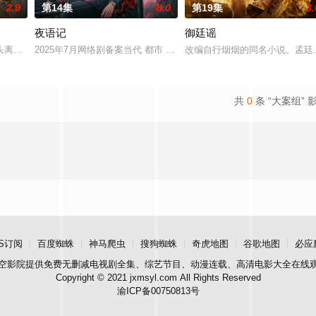
2.0
第14集
8.0
第19集
3.
夜语记
御廷谣
鉴定技术的支持下，通过摸排、勘查等传统刑侦手段，接连破获数起重案要案的艰
头离奇失窃，戏班主横尸戏台，将冷血少帅许又安与昆曲名伶荣筱楠推向不死不
2025年7月网络剧备案当代 都市 海南越酷文化传媒有限公司
改编自行烟烟的同名小说。孟廷
共
0
条 “大案组” 
S订阅
百度蜘蛛
神马爬虫
搜狗蜘蛛
奇虎地图
谷歌地图
必应
空影院
提供免费无删减电视剧全集、综艺节目、动漫连载、高清电影大全在线
Copyright © 2021 jxmsyl.com All Rights Reserved
渝ICP备00750813号