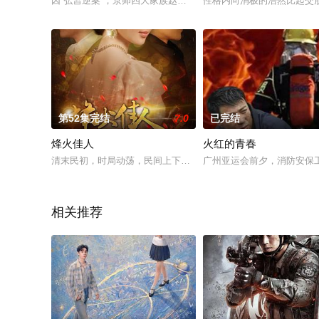
因“弘皙逆案”，京师四大家族赵、王、李、薛涉及其中。李家首
性格内向消极的浩然比起交
第52集完结
7.0
已完结
烽火佳人
火红的青春
清末民初，时局动荡，民间上下放眼一片乱象。曾是满清贵族的金
广州亚运会前夕，消防安保
相关推荐