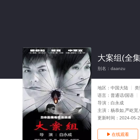
大案组(全集
别名：daanzu
地区：
中国大陆
类
语言：
普通话/国语
导演：
白永成
主演：
杨恭如,严屹宽,
更新时间：
2024-05-
在线观看
