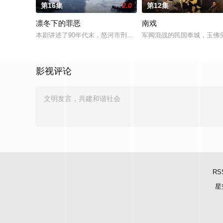
第16集
2.0
第12集
凛冬下的罪恶
南戏
本剧讲述了90年代末，怒河市刑侦支队在无普及监控、无DNA
军阀混战的民国奉城，玉佛
影视评论
RS
星