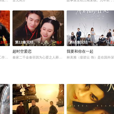
被抄家籍没，赵頫父子谒见弘皙，请援李家。弘皙将李家罪产藏匿于府中，并觊
朋友，更喜欢独自在家玩电脑。一天，浩然在放学回家的路上，被飞来的足球砸
暂无简介
故事发生在江南某镇。几年前，
10.0
第12集完结
9.0
第65集完结
2.
超时空爱恋
我要和你在一起
枝玉叶佟毓婉（舒畅 饰）在新思潮的召唤下，成为一名追求自由的女性。在一
工作成为广东公安消防总队的重要任务。上尉中队长李德勤从军事学院研究生毕
秦家二千金秦菲因为心爱之人葬身火海，悲痛欲绝，黯然伤神衣带渐
林美雅（柴碧云 饰）是在国外