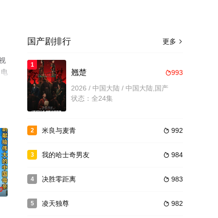
国产剧排行
更多

视
1
、电
翘楚
993

2026 / 中国大陆 / 中国大陆,国产
状态：全24集
米良与麦青
992
2

我的哈士奇男友
984
3

决胜零距离
983
4

0
凌天独尊
982
5
