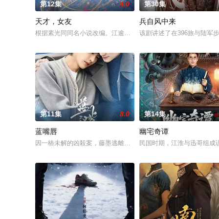
第12集
4.0
第30集
天才，女友
兵自风中来
根据素光同同名小说改编。江逾白长大以后，林知夏忽然对他说：
该剧讲述了在396旅与陆军
第11集
8.0
第14集
蓝嘴唇
幽宅奇谭
因一樁未解的凶殺案，藤墨逃離了精英律師生涯，開了成人用品
民国时期，江淮与迅哥组成说