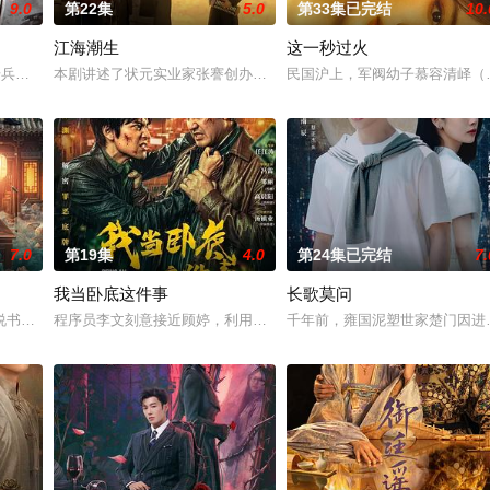
9.0
第22集
5.0
第33集已完结
10.
江海潮生
这一秒过火
“江逾白，我喜欢你，哲学和生物学意义上的喜欢。”那个夜晚，他脸颊微热，
步兵学院联合举办的小型军事演习中，郭子剑因不满演习流于形式，假传指令要
本剧讲述了状元实业家张謇创办大生企业，实业报国的故事。甲午战
民国沪上，军阀幼子慕容清峄（
7.0
第19集
4.0
第24集已完结
7.
我当卧底这件事
长歌莫问
商店，過著荒唐空洞的生活。畫著藍色唇膏的叛逆歌手伍十弦，闖進他的店，頻
书班子，偶遇“白天人住屋，晚上鬼占房”的阴阳宅，江淮被掳走配“阴婚”。
程序员李文刻意接近顾婷，利用顾炎女儿奴的属性，请求老炮儿顾炎
千年前，雍国泥塑世家楚门因进