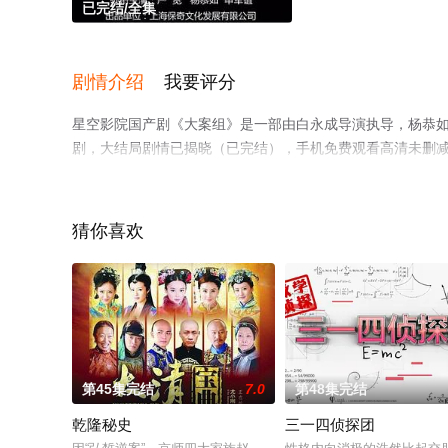
已完结/全集
剧情介绍
我要评分
星空影院国产剧《大案组》是一部由白永成导演执导，杨恭如,
剧，大结局剧情已揭晓（已完结），手机免费观看高清未删
视猫或剧情网等平台了解。
猜你喜欢
第45集完结
7.0
第48集完结
乾隆秘史
三一四侦探团