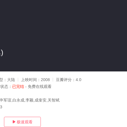
)
型：
大陆
上映时间：
2008
豆瓣评分：
4.0
状态：
已完结
- 免费在线观看
申军谊,白永成,李颖,成奎安,关智斌
23
极速观看
